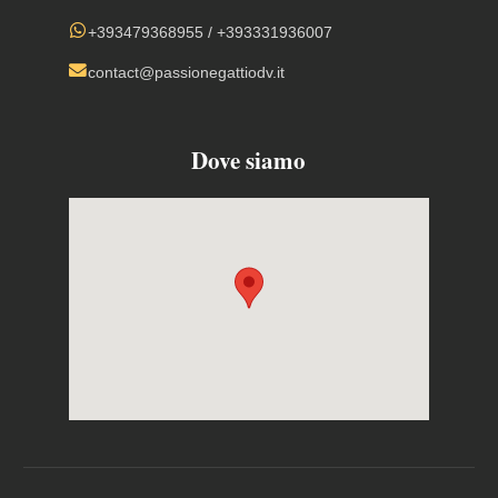
+393479368955
/
+393331936007
contact@passionegattiodv.it
Dove siamo