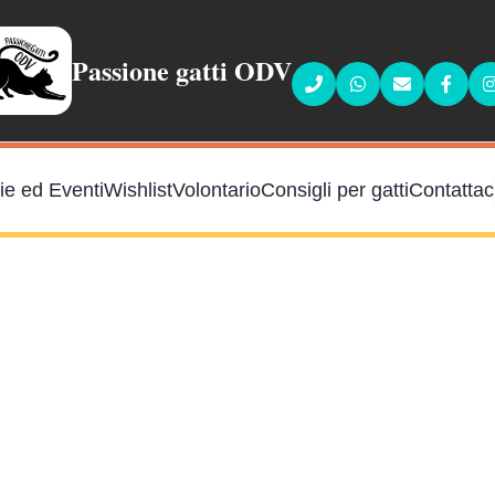
Passione gatti ODV
Faceb
ie ed Eventi
Wishlist
Volontario
Consigli per gatti
Contattac