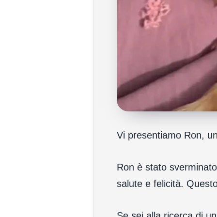
Vi presentiamo Ron, un
Ron è stato sverminato e
salute e felicità. Ques
Se sei alla ricerca di 