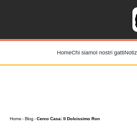
Salta
al
contenuto
Home
Chi siamo
I nostri gatti
Notiz
Home
›
Blog
›
Cerco Casa: Il Dolcissimo Ron