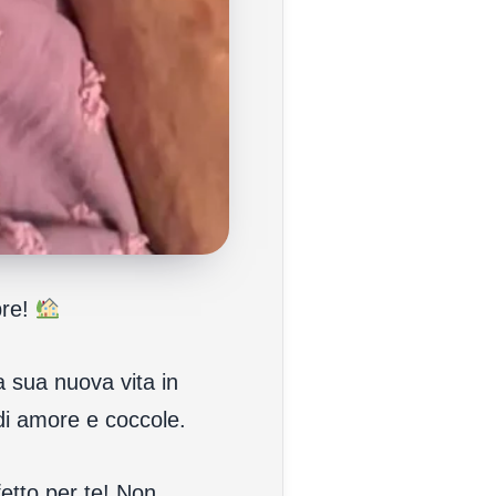
pre!
a sua nuova vita in
 di amore e coccole.
fetto per te! Non