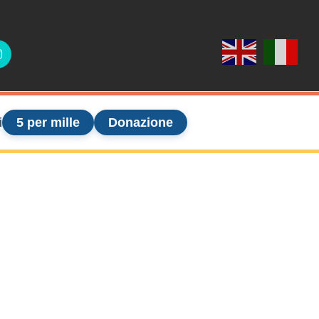
ook
Instagram
i
5 per mille
Donazione