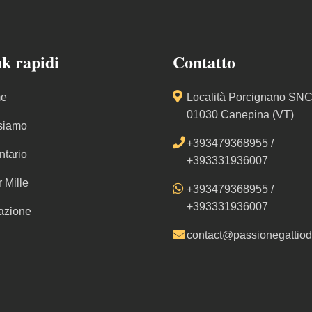
k rapidi
Contatto
e
Località Porcignano SNC
01030 Canepina (VT)
siamo
+393479368955
/
ntario
+393331936007
r Mille
+393479368955
/
+393331936007
azione
contact@passionegattiodv