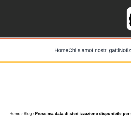
Salta
al
contenuto
Home
Chi siamo
I nostri gatti
Notiz
Home
›
Blog
›
Prossima data di sterilizzazione disponibile per 