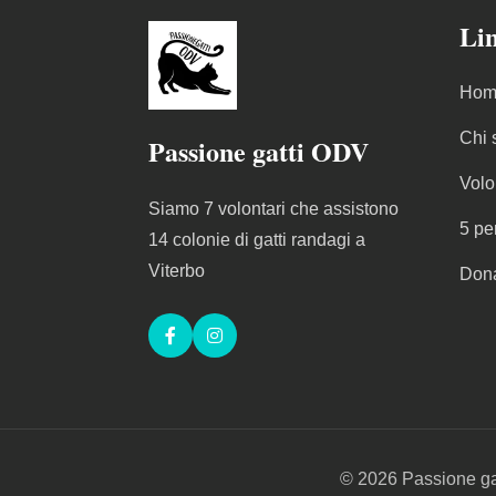
Lin
Hom
Chi 
Passione gatti ODV
Volo
Siamo 7 volontari che assistono
5 pe
14 colonie di gatti randagi a
Viterbo
Don
Facebook
Instagram
© 2026 Passione gatti