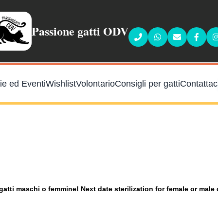
Passione gatti ODV
Faceb
ie ed Eventi
Wishlist
Volontario
Consigli per gatti
Contattac
gatti maschi o femmine! Next date sterilization for female or male 