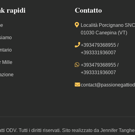
k rapidi
Contatto
e
Località Porcignano SNC
01030 Canepina (VT)
siamo
+393479368955
/
ntario
+393331936007
r Mille
+393479368955
/
+393331936007
azione
contact@passionegattiodv
 ODV. Tutti i diritti riservati. Sito realizzato da
Jennifer Tanghe