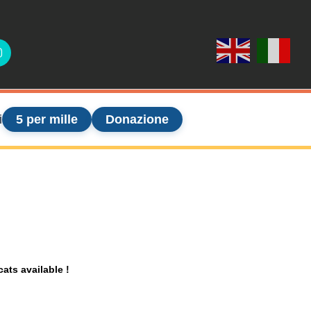
ook
Instagram
i
5 per mille
Donazione
cats available !