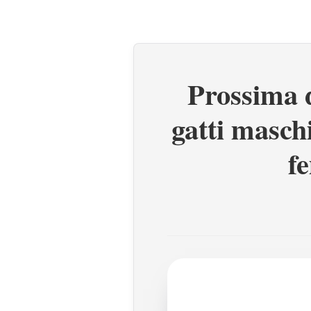
Prossima d
gatti maschi
f