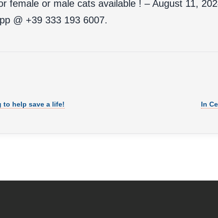
 for female or male cats available ! – August 11, 
 App @ +39 333 193 6007.
o help save a life!
In C