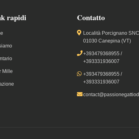
k rapidi
Contatto
e
Località Porcignano SNC
01030 Canepina (VT)
siamo
+393479368955
/
ntario
+393331936007
r Mille
+393479368955
/
+393331936007
azione
contact@passionegattiodv