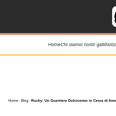
Salta
al
contenuto
Home
Chi siamo
I nostri gatti
Notiz
Home
›
Blog
›
Rocky: Un Guerriero Dolcissimo in Cerca di Am