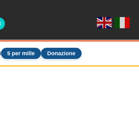
ook
Instagram
i
5 per mille
Donazione