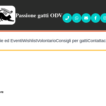
Passione gatti ODV
Faceb
ie ed Eventi
Wishlist
Volontario
Consigli per gatti
Contattac
ore