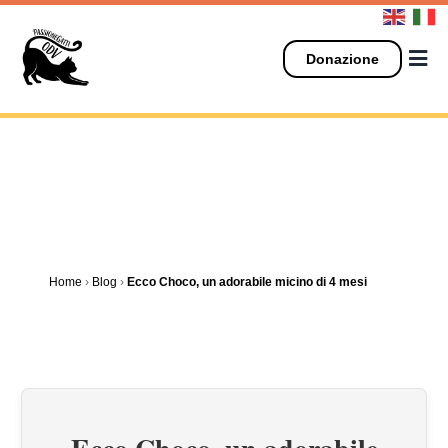
Salta
al
contenuto
Donazione
Home
›
Blog
›
Ecco Choco, un adorabile micino di 4 mesi