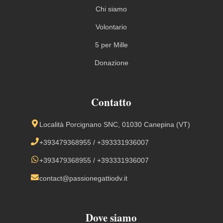
Chi siamo
Volontario
5 per Mille
Donazione
Contatto
Località Porcignano SNC, 01030 Canepina (VT)
+393479368955
/
+393331936007
+393479368955
/
+393331936007
contact@passionegattiodv.it
Dove siamo