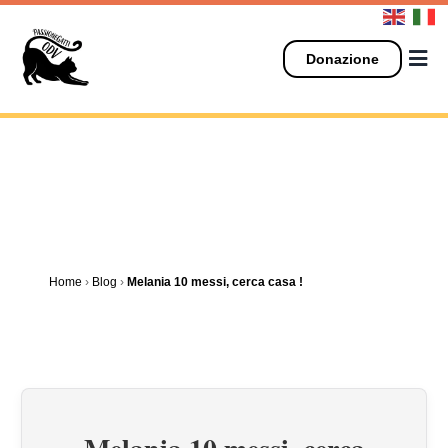
Salta
al
contenuto
Donazione
Home
›
Blog
›
Melania 10 messi, cerca casa !