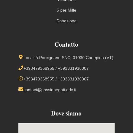
5 per Mille
Donazione
Contatto
Località Porcignano SNC, 01030 Canepina (VT)
+393479368955
/
+393331936007
+393479368955
/
+393331936007
contact@passionegattiodv.it
Dove siamo