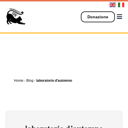
Salta
al
contenuto
Donazione
Home
›
Blog
›
laboratorio d’automno