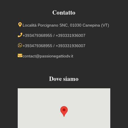
Contatto
Località Porcignano SNC, 01030 Canepina (VT)
+393479368955
/
+393331936007
+393479368955
/
+393331936007
contact@passionegattiodv.it
Dove siamo