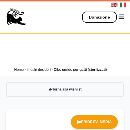
Salta
al
contenuto
Donazione
Home
›
I nostri desideri
›
Cibo umido per gatti (sterilizzati)
Torna alla wishlist
PRIORITÀ MEDIA