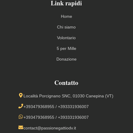
Link rapidi
Home
Chi siamo
Volontario
5 per Mille
Donazione
Contatto
Località Porcignano SNC, 01030 Canepina (VT)
+393479368955
/
+393331936007
+393479368955
/
+393331936007
contact@passionegattiodv.it