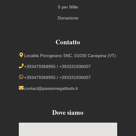
5 per Mille
Donazione
Contatto
Località Porcignano SNC, 01030 Canepina (VT)
+393479368955
/
+393331936007
+393479368955
/
+393331936007
contact@passionegattiodv.it
Dove siamo