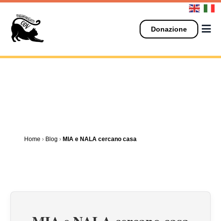
Salta
al
contenuto
Donazione
Home
›
Blog
›
MIA e NALA cercano casa