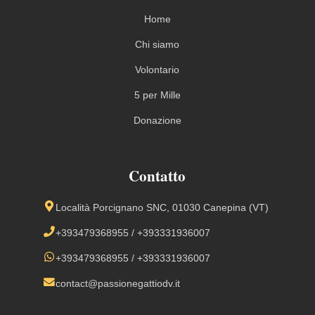
Home
Chi siamo
Volontario
5 per Mille
Donazione
Contatto
Località Porcignano SNC, 01030 Canepina (VT)
+393479368955
/
+393331936007
+393479368955
/
+393331936007
contact@passionegattiodv.it