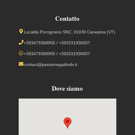
Contatto
Località Porcignano SNC, 01030 Canepina (VT)
+393479368955
/
+393331936007
+393479368955
/
+393331936007
contact@passionegattiodv.it
Dove siamo