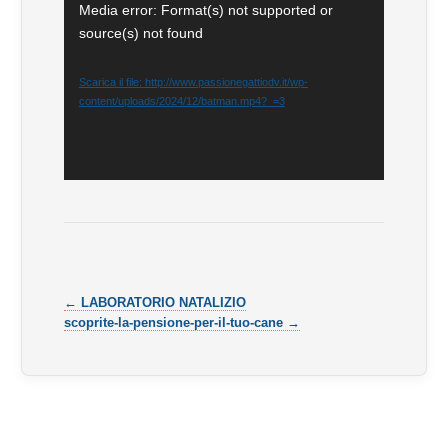
Video
Media error: Format(s) not supported or
source(s) not found
Player
Scarica il file: http://www.passionegattiodv.it/wp-
content/uploads/2024/12/batman.mp4?_=3
← LABORATORIO NATALIZIO
scoprite-la-pensione-per-il-tuo-cane →