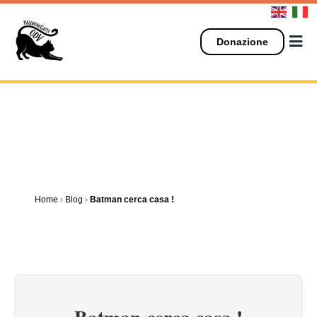
Salta
al
contenuto
Donazione
Home
›
Blog
›
Batman cerca casa !