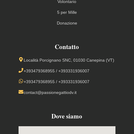
Volontario
5 per Mille
Donazione
Contatto
Località Porcignano SNC, 01030 Canepina (VT)
+393479368955
/
+393331936007
+393479368955
/
+393331936007
contact@passionegattiodv.it
Dove siamo