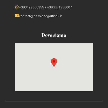
+393479368955
/
+393331936007
contact@passionegattiodv.it
Dove siamo