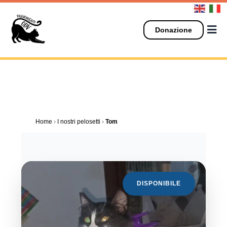
Salta
al
contenuto
Donazione
Home
›
I nostri pelosetti
›
Tom
DISPONIBILE