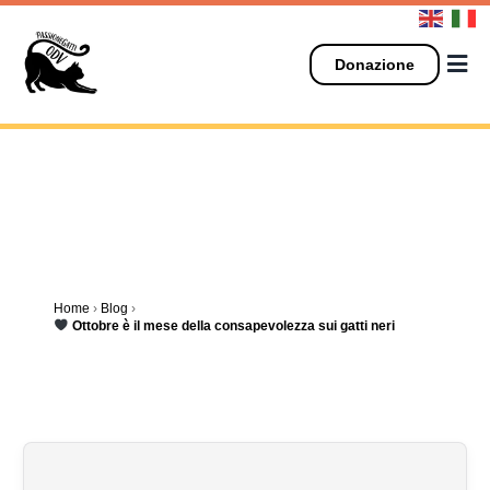
Salta
al
contenuto
Donazione
Home
›
Blog
›
Ottobre è il mese della consapevolezza sui gatti neri