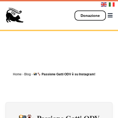
Salta
al
contenuto
Donazione
Home
›
Blog
›
Passione Gatti ODV è su Instagram!