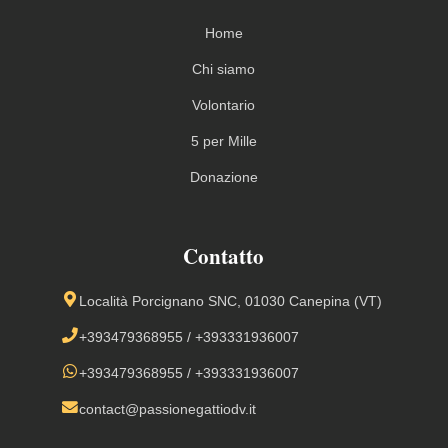
Home
Chi siamo
Volontario
5 per Mille
Donazione
Contatto
Località Porcignano SNC, 01030 Canepina (VT)
+393479368955
/
+393331936007
+393479368955
/
+393331936007
contact@passionegattiodv.it