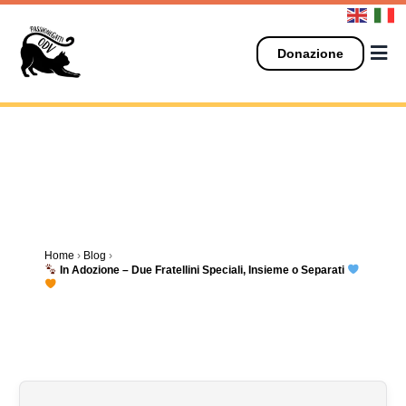
Salta
al
contenuto
Donazione
Home
›
Blog
›
In Adozione – Due Fratellini Speciali, Insieme o Separati