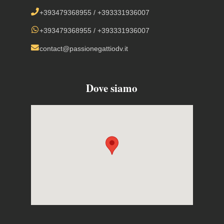
+393479368955
/
+393331936007
+393479368955
/
+393331936007
contact@passionegattiodv.it
Dove siamo