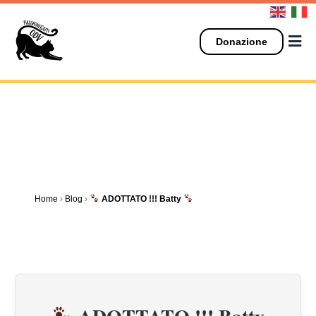
Salta
al
contenuto
Donazione
Home
›
Blog
›
ADOTTATO !!! Batty