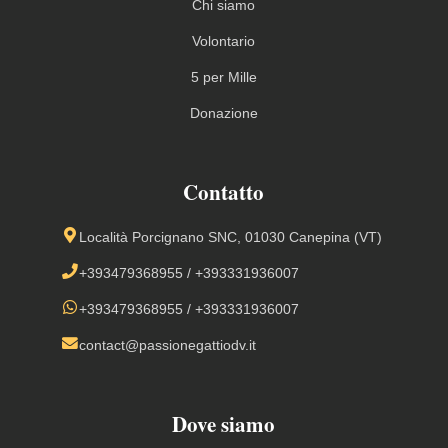
Chi siamo
Volontario
5 per Mille
Donazione
Contatto
Località Porcignano SNC, 01030 Canepina (VT)
+393479368955
/
+393331936007
+393479368955
/
+393331936007
contact@passionegattiodv.it
Dove siamo