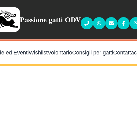
Passione gatti ODV
Faceb
ie ed Eventi
Wishlist
Volontario
Consigli per gatti
Contattac