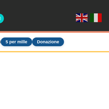
ook
Instagram
i
5 per mille
Donazione