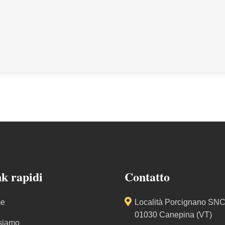
k rapidi
Contatto
e
Località Porcignano SNC
01030 Canepina (VT)
siamo