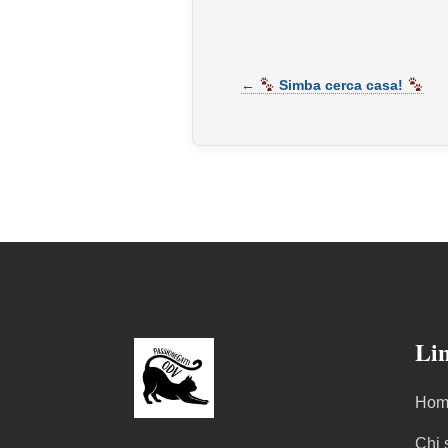
←
Simba cerca casa!
Lin
Hom
Chi 